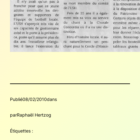
Publié
08/02/2010
dans
par
Raphaël Hertzog
Étiquettes :